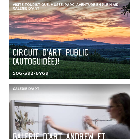
VISITE TOURISTIQUE, MUSÉE, PARC, AVENTURE EN PLEIN AIR,
GALERIE D’ART
SEARCH
Circuit d’art public
(autoguidée)!
506-392-6769
GALERIE D’ART
Galerie d’art Andrew et